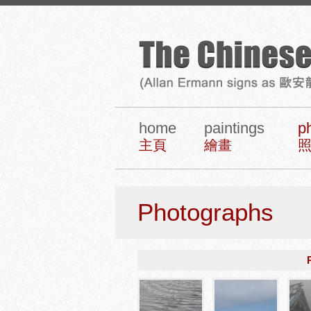
home
paintings
p
主頁
繪畫
Photographs