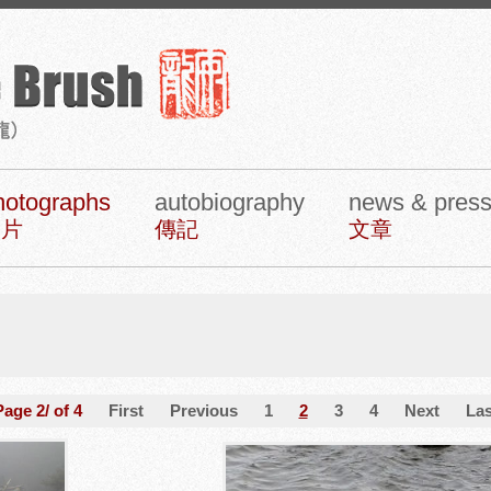
hotographs
autobiography
news & pres
照片
傳記
文章
Page 2/ of 4
First
Previous
1
2
3
4
Next
Las