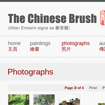
home
paintings
photographs
au
主頁
繪畫
照片
傳
Photographs
Page 3/ of 4
First
P